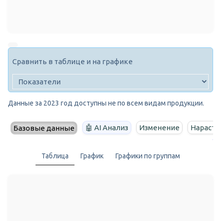
Сравнить в таблице и на графике
Данные за 2023 год доступны не по всем видам продукции.
🤖 AI Анализ
Изменение
Нараста
Базовые данные
Таблица
График
Графики по группам