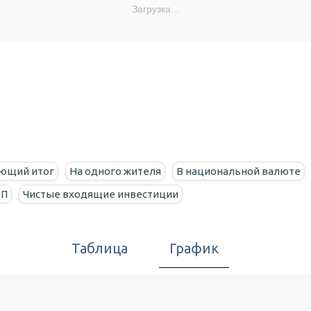
Загрузка...
ющий итог
На одного жителя
В национальной валюте
ВП
Чистые входящие инвестиции
Таблица
График