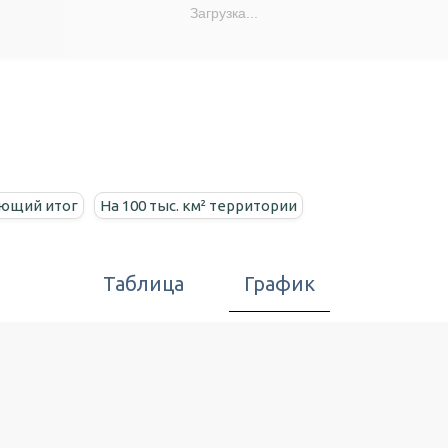
Загрузка...
ющий итог
На 100 тыс. км² территории
Таблица
График