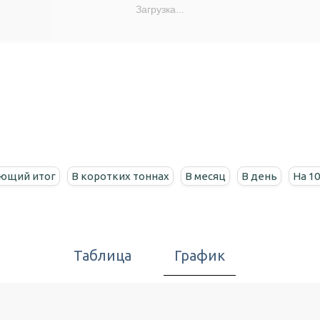
Загрузка...
ющий итог
В коротких тоннах
В месяц
В день
На 1
Таблица
График