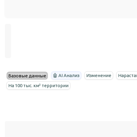
🤖 AI Анализ
Изменение
Нараста
Базовые данные
На 100 тыс. км² территории