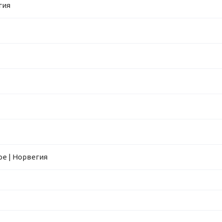
гия
е | Норвегия