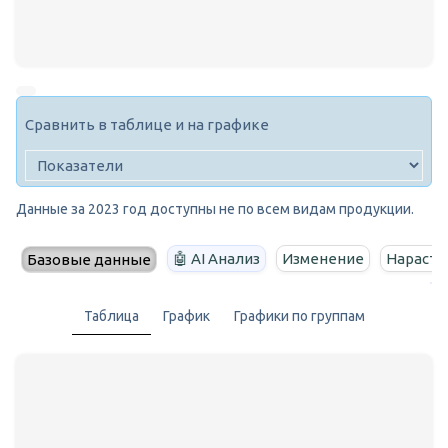
Сравнить в таблице и на графике
Данные за 2023 год доступны не по всем видам продукции.
🤖 AI Анализ
Изменение
Нараста
Базовые данные
Таблица
График
Графики по группам