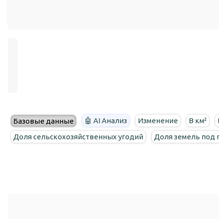
🤖 AI Анализ
Изменение
В км²
Базовые данные
Доля сельскохозяйственных угодий
Доля земель под 