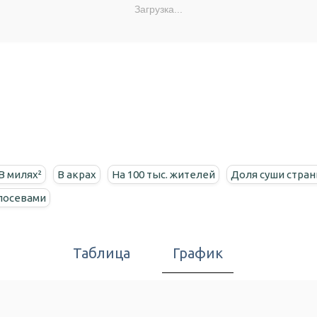
Загрузка...
В милях²
В акрах
На 100 тыс. жителей
Доля суши стра
посевами
Таблица
График