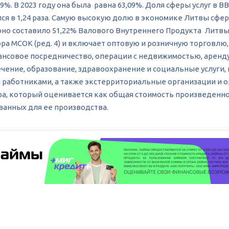
9%. В 2023 году она была равна 63,09%. Доля сферы услуг в ВВ
я в 1,24 раза. Самую высокую долю в экономике Литвы сфера 
оно составило 51,22% Валового Внутреннего Продукта Литвы
ора МСОК (ред. 4) и включает оптовую и розничную торговлю
инансовое посредничество, операции с недвижимостью, арен
ечение, образование, здравоохранение и социальные услуги
 работниками, а также экстерриториальные организации и о
ра, который оценивается как общая стоимость произведенн
ванных для ее производства.