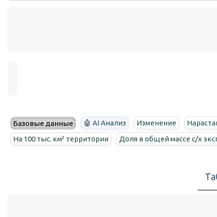
🤖 AI Анализ
Изменение
Нараста
Базовые данные
На 100 тыс. км² территории
Доля в общей массе с/х эк
Та