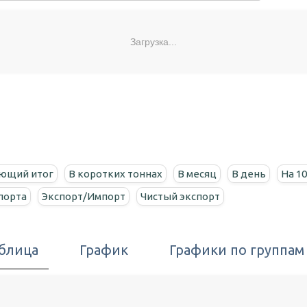
Загрузка...
ющий итог
В коротких тоннах
В месяц
В день
На 1
спорта
Экспорт/Импорт
Чистый экспорт
блица
График
Графики по группам