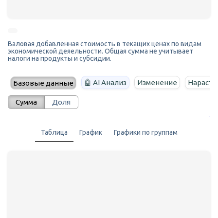
Валовая добавленная стоимость в текащих ценах по видам
экономической деяельности. Общая сумма не учитывает
налоги на продукты и субсидии.
🤖 AI Анализ
Изменение
Нараста
Базовые данные
Сумма
Доля
Таблица
График
Графики по группам