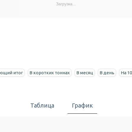
Загрузка...
ющий итог
В коротких тоннах
В месяц
В день
На 1
Таблица
График