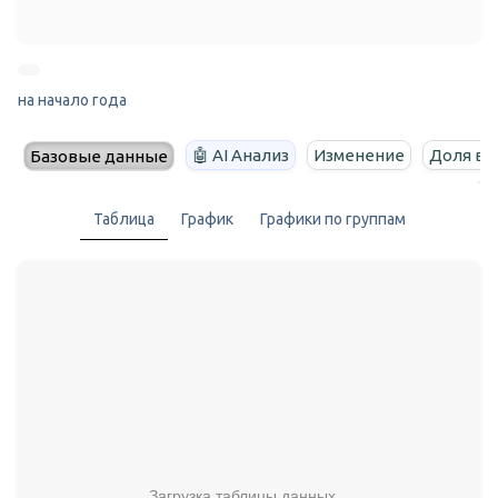
на начало года
🤖 AI Анализ
Изменение
Доля в 
Базовые данные
Таблица
График
Графики по группам
Загрузка таблицы данных...