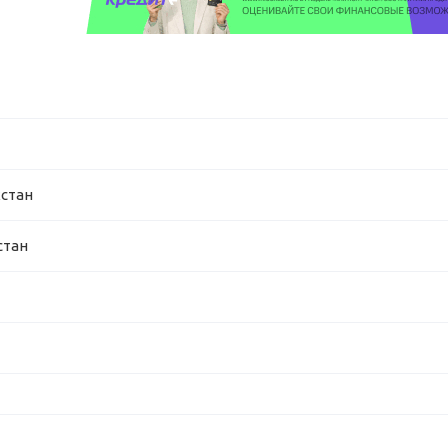
хстан
стан