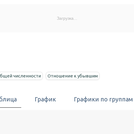
Загрузка...
общей численности
Отношение к убывшим
блица
График
Графики по группам