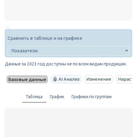
Сравнить в таблице и на графике
Данные за 2023 год доступны не по всем видам продукции.
🤖 AI Анализ
Изменение
Нараста
Базовые данные
Таблица
График
Графики по группам