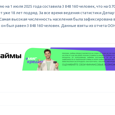
а 1 июля 2025 года составила 3 848 160 человек, что на 0.70
ает уже 18 лет подряд. За все время ведения статистики Де
 Самая высокая численность населения была зафиксирована в Х
н был равен 3 848 160 человек. Данные взяты из отчета ООН Wo