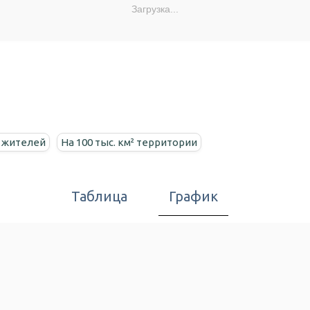
Загрузка...
н жителей
На 100 тыс. км² территории
Таблица
График