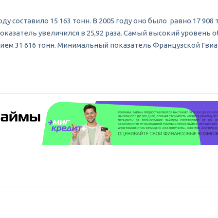
у составило 15 163 тонн. В 2005 году оно было равно 17 908
 показатель увеличился в 25,92 раза. Самый высокий уровень
нием 31 616 тонн. Минимальный показатель Французской Гвиа