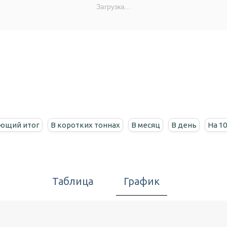
Загрузка...
ющий итог
В коротких тоннах
В месяц
В день
На 1
Таблица
График