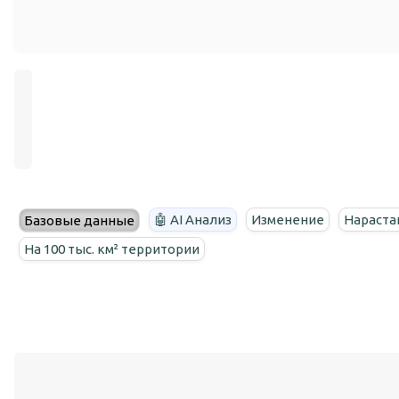
🤖 AI Анализ
Изменение
Нараста
Базовые данные
На 100 тыс. км² территории