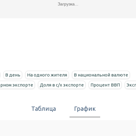
Загрузка...
В день
На одного жителя
В национальной валюте
арном экспорте
Доля в c/х экспорте
Процент ВВП
Экс
Таблица
График