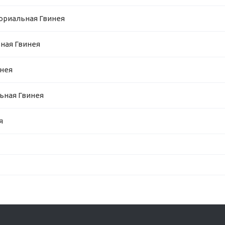
ториальная Гвинея
ная Гвинея
инея
ьная Гвинея
я