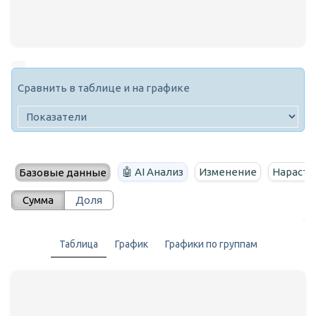
Сравнить в таблице и на графике
🤖 AI Анализ
Изменение
Нараста
Базовые данные
Сумма
Доля
Таблица
График
Графики по группам