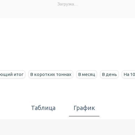
Загрузка...
ющий итог
В коротких тоннах
В месяц
В день
На 1
Таблица
График