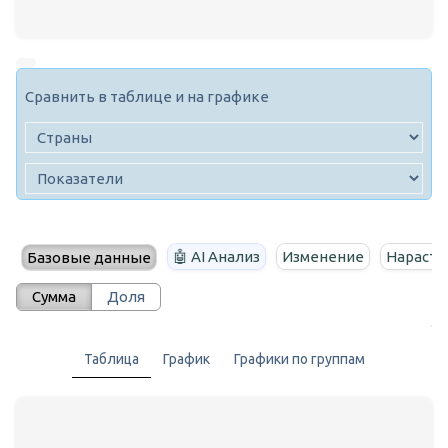
Сравнить в таблице и на графике
🤖 AI Анализ
Изменение
Нараста
Базовые данные
Сумма
Доля
Таблица
График
Графики по группам