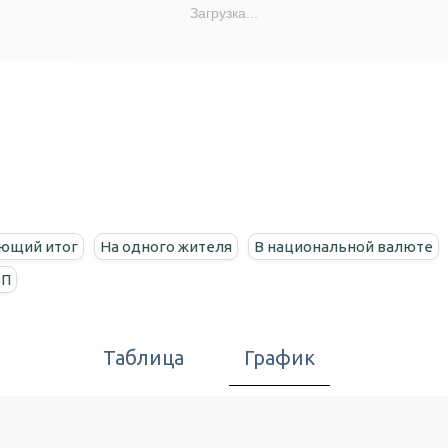
Загрузка...
ющий итог
На одного жителя
В национальной валюте
ВП
Таблица
График