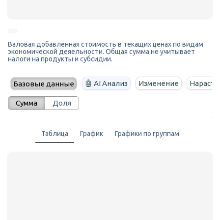
Валовая добавленная стоимость в текащих ценах по видам
экономической деяельности. Общая сумма не учитывает
налоги на продукты и субсидии.
🤖 AI Анализ
Изменение
Нараста
Базовые данные
Сумма
Доля
Таблица
График
Графики по группам