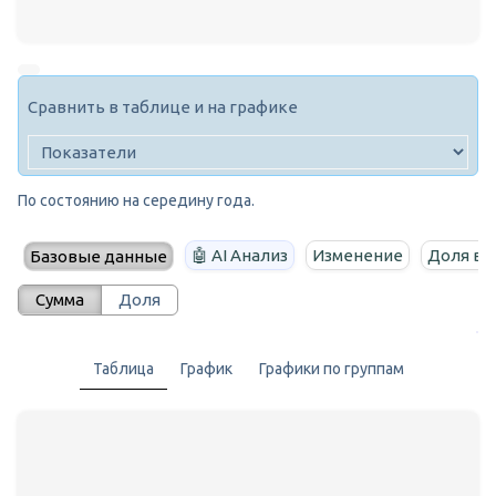
Сравнить в таблице и на графике
По состоянию на середину года.
🤖 AI Анализ
Изменение
Доля в 
Базовые данные
Сумма
Доля
Таблица
График
Графики по группам