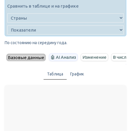
Сравнить в таблице и на графике
По состоянию на середину года.
🤖 AI Анализ
Изменение
В числе
Базовые данные
Таблица
График