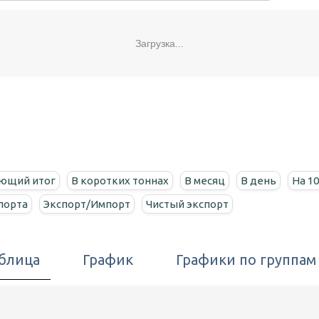
Загрузка...
ющий итог
В коротких тоннах
В месяц
В день
На 1
спорта
Экспорт/Импорт
Чистый экспорт
блица
График
Графики по группам