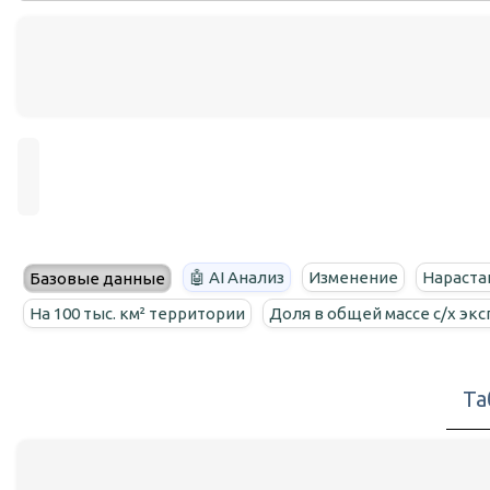
🤖 AI Анализ
Изменение
Нараста
Базовые данные
На 100 тыс. км² территории
Доля в общей массе с/х эк
Та