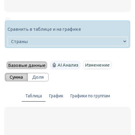
Сравнить в таблице и на графике
🤖 AI Анализ
Изменение
Базовые данные
Сумма
Доля
Таблица
График
Графики по группам