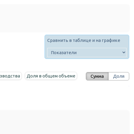
Сравнить в таблице и на графике
зводства
Доля в общем объеме
Сумма
Доля