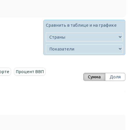
Сравнить в таблице и на графике
орте
Процент ВВП
Сумма
Доля