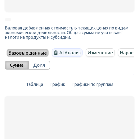
Валовая добавленная стоимость в текащих ценах по видам
экономической деяельности. Общая сумма не учитывает
налоги на продукты и субсидии.
🤖 AI Анализ
Изменение
Нараста
Базовые данные
Сумма
Доля
Таблица
График
Графики по группам